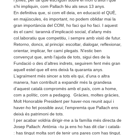
i joves, per tal que escriguin sobre el món d’avui i que
s’hi impliquin, com Pallach féu als seus 13 anys.
En definitiva que, si com ell deia, en educació el QUÈ,
en majúscules, és important, no podem oblidar mai la
gran importància del COM, ho faci qui ho faci. I aquest
és el camí: tarannà d’implicació social, d’afany més
col.laboratiu que competitiu, i sempre amb visió de futur.
Retorno, doncs, al principi: escoltar, dialogar, reflexionar,
orientar, implicar, fer camí plegats. N’estic ben
convençut que, amb l’ajuda de tots, sigui des de la
Fundació o des d’altres indrets, seguirem fent més gran
aquell estel que ell ens deixà fa quaranta anys.
L’agraïment més sincer a tots els qui, d’una o altra
manera, han contribuït a expandir més la grandesa
d’aquest català compromès amb el país, com a home,
com a polític, com a pedagog. Gràcies, moltes gràcies,
Molt Honorable President per haver-
nos reunit aquí i
haver-
ho fet possible avui; l’empremta que Pallach ens
deixà és patrimoni de tots.
I per acabar voldria dirigir-
me a la família més directa de
Josep Pallach: Antònia –tu ja ens ho has dit clar i català-
: has tingut molta sort de tenir uns pares com has tingut.