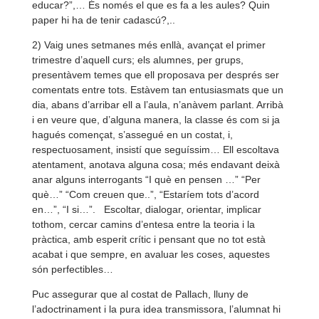
educar?”,… És només el que es fa a les aules? Quin
paper hi ha de tenir cadascú?,..
2) Vaig unes setmanes més enllà, avançat el primer
trimestre d’aquell curs; els alumnes, per grups,
presentàvem temes que ell proposava per després ser
comentats entre tots. Estàvem tan entusiasmats que un
dia, abans d’arribar ell a l’aula, n’anàvem parlant. Arribà
i en veure que, d’alguna manera, la classe és com si ja
hagués començat, s’assegué en un costat, i,
respectuosament, insistí que seguíssim… Ell escoltava
atentament, anotava alguna cosa; més endavant deixà
anar alguns interrogants “I què en pensen …” “Per
què…” “Com creuen que..”, “Estaríem tots d’acord
en…”, “I si…”. Escoltar, dialogar, orientar, implicar
tothom, cercar camins d’entesa entre la teoria i la
pràctica, amb esperit crític i pensant que no tot està
acabat i que sempre, en avaluar les coses, aquestes
són perfectibles…
Puc assegurar que al costat de Pallach, lluny de
l’adoctrinament i la pura idea transmissora, l’alumnat hi