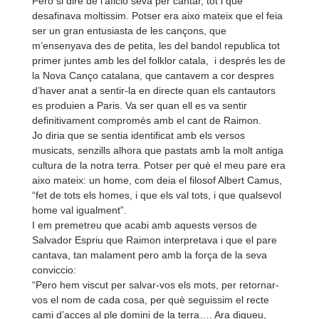
Pero si dire de l’aficio seva per cantar, tot i que
desafinava moltissim. Potser era aixo mateix que el feia
ser un gran entusiasta de les cançons, que
m’ensenyava des de petita, les del bandol republica tot
primer juntes amb les del folklor catala, i després les de
la Nova Canço catalana, que cantavem a cor despres
d’haver anat a sentir-
la en directe quan els cantautors
es produien a Paris. Va ser quan ell es va sentir
definitivament compromès amb el cant de Raimon.
Jo diria que se sentia identificat amb els versos
musicats, senzills alhora que pastats amb la molt antiga
cultura de la notra terra. Potser per què el meu pare era
aixo mateix: un home, com deia el filosof Albert Camus,
“fet de tots els homes, i que els val tots, i que qualsevol
home val igualment”.
I em premetreu que acabi amb aquests versos de
Salvador Espriu que Raimon interpretava i que el pare
cantava, tan malament pero amb la força de la seva
conviccio:
“Pero hem viscut per salvar-
vos els mots, per retornar-
vos el nom de cada cosa, per què seguissim el recte
cami d’acces al ple domini de la terra…. Ara digueu,