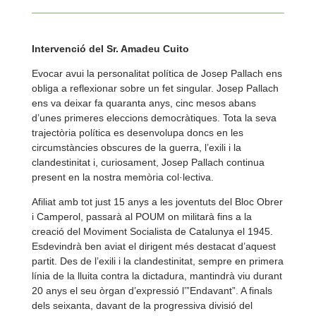
Intervenció del Sr. Amadeu Cuito
Evocar avui la personalitat política de Josep Pallach ens
obliga a reflexionar sobre un fet singular. Josep Pallach
ens va deixar fa quaranta anys, cinc mesos abans
d’unes primeres eleccions democràtiques. Tota la seva
trajectòria política es desenvolupa doncs en les
circumstàncies obscures de la guerra, l’exili i la
clandestinitat i, curiosament, Josep Pallach continua
present en la nostra memòria col·lectiva.
Afiliat amb tot just 15 anys a les joventuts del Bloc Obrer
i Camperol, passarà al POUM on militarà fins a la
creació del Moviment Socialista de Catalunya el 1945.
Esdevindrà ben aviat el dirigent més destacat d’aquest
partit. Des de l’exili i la clandestinitat, sempre en primera
línia de la lluita contra la dictadura, mantindrà viu durant
20 anys el seu òrgan d’expressió l’”Endavant”. A finals
dels seixanta, davant de la progressiva divisió del