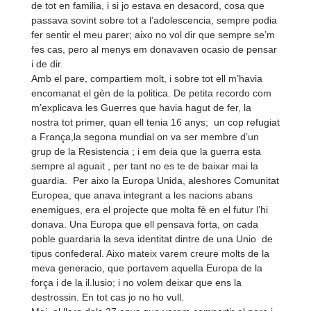
de tot en familia, i si jo estava en desacord, cosa que
passava sovint sobre tot a l’adolescencia, sempre podia
fer sentir el meu parer; aixo no vol dir que sempre se’m
fes cas, pero al menys em donavaven ocasio de pensar
i de dir.
Amb el pare, compartiem molt, i sobre tot ell m’havia
encomanat el gèn de la politica. De petita recordo com
m’explicava les Guerres que havia hagut de fer, la
nostra tot primer, quan ell tenia 16 anys; un cop refugiat
a França,la segona mundial on va ser membre d’un
grup de la Resistencia ; i em deia que la guerra esta
sempre al aguait , per tant no es te de baixar mai la
guardia. Per aixo la Europa Unida, aleshores Comunitat
Europea, que anava integrant a les nacions abans
enemigues, era el projecte que molta fè en el futur l’hi
donava. Una Europa que ell pensava forta, on cada
poble guardaria la seva identitat dintre de una Unio de
tipus confederal. Aixo mateix varem creure molts de la
meva generacio, que portavem aquella Europa de la
força i de la il.lusio; i no volem deixar que ens la
destrossin. En tot cas jo no ho vull.