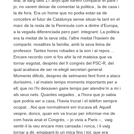
Mai, al llarg dels 27 anys que varem compartir el pare i
jo, no varem deixar de comentar la politica , la de casa i
la de fora. Era un home que no podia estar-
se de
concebre el futur de Catalunya sense situar-
la tant en el
marc de la resta de la Peninsula com a dintre d’Europa,
a la vegada diferenciada pero part integrant. La politica
era la meitat de la seva vida, l’altre meitat l’haviem de
compartir, nosaltres la familia, amb la seva feina de
professor. Tantes hores robades a la son i al repos….
Encare recordo com si fos ahir la nit mateixa que va
tornar esgotat, després del II congrés del PSC-
R, del
qual acabava de ser re-
elegit secretari general.
Moments dificils, despres de setmanes fent front a atacs
durissims, i al mateix temps moments importants per a
ell; que no l’hi deixaven gaire temps per atendre’m a mi i
als seus nets. Quantes vegades , a l’hora que jo sabia
que podria ser a casa, l’havia trucat i el telèfon sempre
ocupat…Aixi que normalment em trucava ell. Aquell
vespre, doncs, quan em va trucar per informar-
me de
com havia anat el Congrés, –
jo vivia a Paris –
, vaig
sentir-
li la veu encare mes cansada i ronca, i li vaig
tornar a dir, empipant-
lo un mica fins i tot, que era