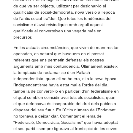
de què va ser objecte, utilitzant per designar-
lo el
qualificatiu de social-
demòcrata, nova versió a l’època
de l’antic social-
traïdor. Que totes les tendències del
socialisme d’avui reivindiquin amb orgull aquest
qualificatiu el converteixen una vegada més en
precursor.
En les actuals circumstàncies, que vivim de maneres tan
oposades, es natural que busquem en el passat
referents que ens permetin defensar els nostres
arguments amb més contundència. Últimament existeix
la temptació de reclamar-
se d’un Pallach
independentista, quan ell no ho era, ni a la seva època
l’independentisme havia estat mai a l’ordre del dia;
també la de convertir-
lo en partidari d’un federalisme en
el qual semblen coincidir avui tots els socialistes, quan
el que defensava és inseparable del dret dels pobles a
disposar del seu futur. En l’últim número de l’Endavant
ho tornava a deixar clar. Comentant el lema de
“Federació, Democràcia, Socialisme” que havia adoptat
el seu partit i sempre figurava al frontispici de les seves