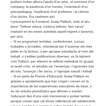
podíem trobar alhora l’ajuda d’un amic, el somriure d’un
company, la paciència d’un mestre, l’orientació d’un
psicopedagog, l’explicació d’un professor i la ciència
d’un doctor. Era realment així.
I precisament la Fundació Josep Pallach, amb el seu
lema “Tothom educa, s’educa tothom; fem xarxa”
tradueix en les seves activitats aquell esperit o tarannà;
per això:
–
Si es programen tertúlies, conferències, cursos,
trobades o jornades, voluntariat per il·lusionar els més
petits en la lectura, o per apropar estudiants al món del
treball, o s’editen publicacions diverses, es fa talment
com Pallach: per afavorir la reflexió individual i/o grupal,
el sentit crític, el retrobar-
se, l’ensenyar i l’aprendre tots
de tots, l’avançar i fer xarxa, o l’apropar estudi i treball.
–
Si es parla de Premis d’Educació Josep Pallach és
gràcies a ajuntaments que han cregut i creuen en la
importància de les experiències educatives de base, o
en els articles periodístics que difonen o tracten
l’educació des d’una visió transversal o potser també
perquè creuen que cal donar rellevància als adolescents