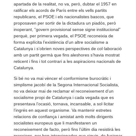
apartada de la realitat, no va, però, dubtar el 1957 en
ratificar els acords de París entre els vells partits
republicans, el PSOE i els nacionalistes bascos, que
proposaven per sortir de la dictadura un piadós, però
inoperant, “govern provisional sense signe institucional”
perquè, per primera vegada, el PSOE reconeixia de
forma explícita l’existència d’un altre socialisme a
Catalunya i s’obrien noves perspectives de col·laboració
amb un partit germà que fins aleshores s’havia mostrat
reticent i fins i tot contrari a les aspiracions nacionals de
Catalunya.
Si bé no va mai vèncer el conformisme burocràtic i
simplisme jacobí de la Segona Internacional Socialista,
no va deixar mai de reclamar el reconeixement d’un
socialisme propi de Catalunya i cada vegada que es
presentava l’ocasió, tornava, incansable, a sol·licitar
l’ingrés en aquest organisme. Va mantenir estretes
relacions de confiança i amistat amb molts dirigents
socialistes europeus que li manifestaren un
reconeixement de facto, però fins l’últim dia resistirà les
pressions, per ben intencionades que siguin, de fusionar