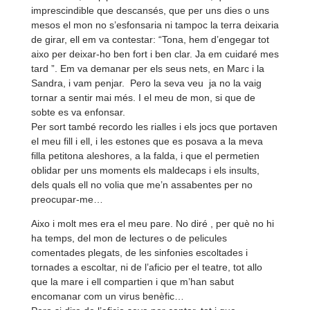
imprescindible que descansés, que per uns dies o uns
mesos el mon no s’esfonsaria ni tampoc la terra deixaria
de girar, ell em va contestar: “Tona, hem d’engegar tot
aixo per deixar-
ho ben fort i ben clar. Ja em cuidaré mes
tard ”. Em va demanar per els seus nets, en Marc i la
Sandra, i vam penjar. Pero la seva veu ja no la vaig
tornar a sentir mai més. I el meu de mon, si que de
sobte es va enfonsar.
Per sort també recordo les rialles i els jocs que portaven
el meu fill i ell, i les estones que es posava a la meva
filla petitona aleshores, a la falda, i que el permetien
oblidar per uns moments els maldecaps i els insults,
dels quals ell no volia que me’n assabentes per no
preocupar-
me…
Aixo i molt mes era el meu pare. No diré , per què no hi
ha temps, del mon de lectures o de pelicules
comentades plegats, de les sinfonies escoltades i
tornades a escoltar, ni de l’aficio per el teatre, tot allo
que la mare i ell compartien i que m’han sabut
encomanar com un virus benèfic…