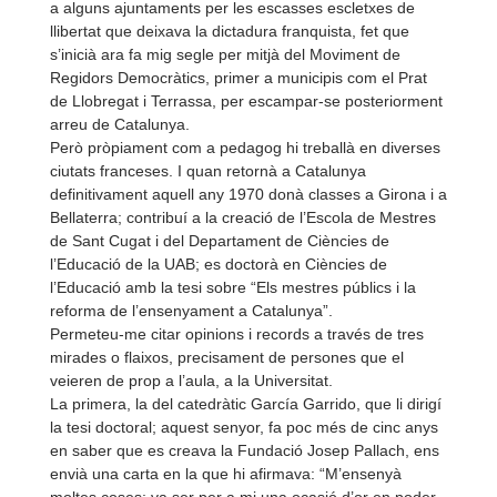
a alguns ajuntaments per les escasses escletxes de
llibertat que deixava la dictadura franquista, fet que
s’inicià ara fa mig segle per mitjà del Moviment de
Regidors Democràtics, primer a municipis com el Prat
de Llobregat i Terrassa, per escampar-
se posteriorment
arreu de Catalunya.
Però pròpiament com a pedagog hi treballà en diverses
ciutats franceses. I quan retornà a Catalunya
definitivament aquell any 1970 donà classes a Girona i a
Bellaterra; contribuí a la creació de l’Escola de Mestres
de Sant Cugat i del Departament de Ciències de
l’Educació de la UAB; es doctorà en Ciències de
l’Educació amb la tesi sobre “Els mestres públics i la
reforma de l’ensenyament a Catalunya”.
Permeteu-
me citar opinions i records a través de tres
mirades o flaixos, precisament de persones que el
veieren de prop a l’aula, a la Universitat.
La primera, la del catedràtic García Garrido, que li dirigí
la tesi doctoral; aquest senyor, fa poc més de cinc anys
en saber que es creava la Fundació Josep Pallach, ens
envià una carta en la que hi afirmava: “M’ensenyà