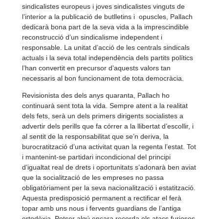
sindicalistes europeus i joves sindicalistes vinguts de
l’interior a la publicació de butlletins i opuscles, Pallach
dedicarà bona part de la seva vida a la imprescindible
reconstrucció d’un sindicalisme independent i
responsable. La unitat d’acció de les centrals sindicals
actuals i la seva total independència dels partits polítics
l’han convertit en precursor d’aquests valors tan
necessaris al bon funcionament de tota democràcia.
Revisionista des dels anys quaranta, Pallach ho
continuarà sent tota la vida. Sempre atent a la realitat
dels fets, serà un dels primers dirigents socialistes a
advertir dels perills que fa córrer a la llibertat d’escollir, i
al sentit de la responsabilitat que se’n deriva, la
burocratització d’una activitat quan la regenta l’estat. Tot
i mantenint-
se partidari incondicional del principi
d’igualtat real de drets i oportunitats s’adonarà ben aviat
que la socialització de les empreses no passa
obligatòriament per la seva nacionalització i estatització.
Aquesta predisposició permanent a rectificar el ferà
topar amb uns nous i fervents guardians de l’antiga
ortodòxia. Potser algú encara recorda els atacs furiosos