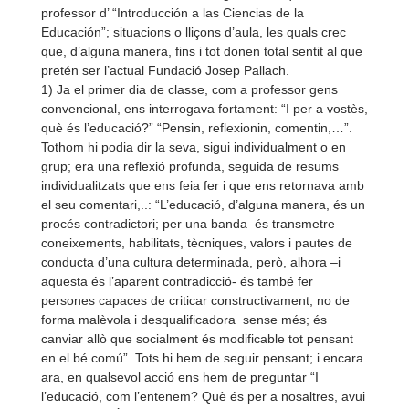
professor d’ “Introducción a las Ciencias de la
Educación”; situacions o lliçons d’aula, les quals crec
que, d’alguna manera, fins i tot donen total sentit al que
pretén ser l’actual Fundació Josep Pallach.
1) Ja el primer dia de classe, com a professor gens
convencional, ens interrogava fortament: “I per a vostès,
què és l’educació?” “Pensin, reflexionin, comentin,…”.
Tothom hi podia dir la seva, sigui individualment o en
grup; era una reflexió profunda, seguida de resums
individualitzats que ens feia fer i que ens retornava amb
el seu comentari,..: “L’educació, d’alguna manera, és un
procés contradictori; per una banda és transmetre
coneixements, habilitats, tècniques, valors i pautes de
conducta d’una cultura determinada, però, alhora –i
aquesta és l’aparent contradicció-
és també fer
persones capaces de criticar constructivament, no de
forma malèvola i desqualificadora sense més; és
canviar allò que socialment és modificable tot pensant
en el bé comú”. Tots hi hem de seguir pensant; i encara
ara, en qualsevol acció ens hem de preguntar “I
l’educació, com l’entenem? Què és per a nosaltres, avui