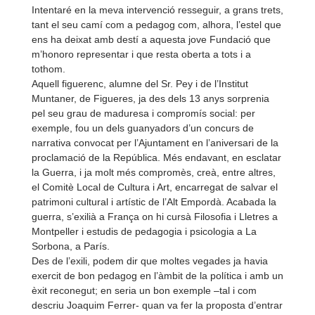
Intentaré en la meva intervenció resseguir, a grans trets,
tant el seu camí com a pedagog com, alhora, l’estel que
ens ha deixat amb destí a aquesta jove Fundació que
m’honoro representar i que resta oberta a tots i a
tothom.
Aquell figuerenc, alumne del Sr. Pey i de l’Institut
Muntaner, de Figueres, ja des dels 13 anys sorprenia
pel seu grau de maduresa i compromís social: per
exemple, fou un dels guanyadors d’un concurs de
narrativa convocat per l’Ajuntament en l’aniversari de la
proclamació de la República. Més endavant, en esclatar
la Guerra, i ja molt més compromès, creà, entre altres,
el Comitè Local de Cultura i Art, encarregat de salvar el
patrimoni cultural i artístic de l’Alt Empordà. Acabada la
guerra, s’exilià a França on hi cursà Filosofia i Lletres a
Montpeller i estudis de pedagogia i psicologia a La
Sorbona, a París.
Des de l’exili, podem dir que moltes vegades ja havia
exercit de bon pedagog en l’àmbit de la política i amb un
èxit reconegut; en seria un bon exemple –tal i com
descriu Joaquim Ferrer-
quan va fer la proposta d’entrar