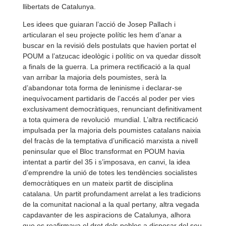
llibertats de Catalunya.
Les idees que guiaran l’acció de Josep Pallach i
articularan el seu projecte polític les hem d’anar a
buscar en la revisió dels postulats que havien portat el
POUM a l’atzucac ideològic i polític on va quedar dissolt
a finals de la guerra. La primera rectificació a la qual
van arribar la majoria dels poumistes, serà la
d’abandonar tota forma de leninisme i declarar-
se
inequívocament partidaris de l’accés al poder per vies
exclusivament democràtiques, renunciant definitivament
a tota quimera de revolució mundial. L’altra rectificació
impulsada per la majoria dels poumistes catalans naixia
del fracàs de la temptativa d’unificació marxista a nivell
peninsular que el Bloc transformat en POUM havia
intentat a partir del 35 i s’imposava, en canvi, la idea
d’emprendre la unió de totes les tendències socialistes
democràtiques en un mateix partit de disciplina
catalana. Un partit profundament arrelat a les tradicions
de la comunitat nacional a la qual pertany, altra vegada
capdavanter de les aspiracions de Catalunya, alhora
que es reafirmava el dret dels pobles a disposar del seu