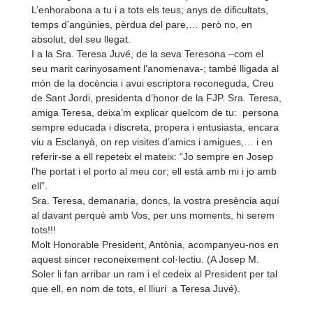
L’enhorabona a tu i a tots els teus; anys de dificultats,
temps d’angúnies, pèrdua del pare,… però no, en
absolut, del seu llegat.
I a la Sra. Teresa Juvé, de la seva Teresona –com el
seu marit carinyosament l’anomenava-
; també lligada al
món de la docència i avui escriptora reconeguda, Creu
de Sant Jordi, presidenta d’honor de la FJP. Sra. Teresa,
amiga Teresa, deixa’m explicar quelcom de tu: persona
sempre educada i discreta, propera i entusiasta, encara
viu a Esclanyà, on rep visites d’amics i amigues,… i en
referir-
se a ell repeteix el mateix: “Jo sempre en Josep
l’he portat i el porto al meu cor; ell està amb mi i jo amb
ell”.
Sra. Teresa, demanaria, doncs, la vostra presència aquí
al davant perquè amb Vos, per uns moments, hi serem
tots!!!
Molt Honorable President, Antònia, acompanyeu-
nos en
aquest sincer reconeixement col·lectiu. (A Josep M.
Soler li fan arribar un ram i el cedeix al President per tal
que ell, en nom de tots, el lliuri a Teresa Juvé).