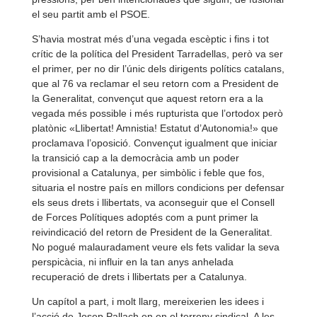
el seu partit amb el PSOE.
S’havia mostrat més d’una vegada escèptic i fins i tot
crític de la política del President Tarradellas, però va ser
el primer, per no dir l’únic dels dirigents polítics catalans,
que al 76 va reclamar el seu retorn com a President de
la Generalitat, convençut que aquest retorn era a la
vegada més possible i més rupturista que l’ortodox però
platònic «Llibertat! Amnistia! Estatut d’Autonomia!» que
proclamava l’oposició. Convençut igualment que iniciar
la transició cap a la democràcia amb un poder
provisional a Catalunya, per simbòlic i feble que fos,
situaria el nostre país en millors condicions per defensar
els seus drets i llibertats, va aconseguir que el Consell
de Forces Polítiques adoptés com a punt primer la
reivindicació del retorn de President de la Generalitat.
No pogué malauradament veure els fets validar la seva
perspicàcia, ni influir en la tan anys anhelada
recuperació de drets i llibertats per a Catalunya.
Un capítol a part, i molt llarg, mereixerien les idees i
l’acció de Josep Pallach en en el terreny sindical. A les