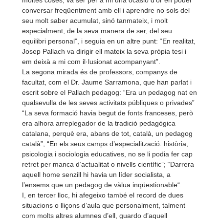
moltes coses; va ser per a mi una ocasió d’or en poder
conversar freqüentment amb ell i aprendre no sols del
seu molt saber acumulat, sinó tanmateix, i molt
especialment, de la seva manera de ser, del seu
equilibri personal”, i seguia en un altre punt: “En realitat,
Josep Pallach va dirigir ell mateix la seva pròpia tesi i
em deixà a mi com il·lusionat acompanyant”.
La segona mirada és de professors, companys de
facultat, com el Dr. Jaume Sarramona, que han parlat i
escrit sobre el Pallach pedagog: “Era un pedagog nat en
qualsevulla de les seves activitats públiques o privades”
“La seva formació havia begut de fonts franceses, però
era alhora arreplegador de la tradició pedagògica
catalana, perquè era, abans de tot, català, un pedagog
català”; “En els seus camps d’especialització: història,
psicologia i sociologia educatives, no se li podia fer cap
retret per manca d’actualitat o nivells científic”; “Darrera
aquell home senzill hi havia un líder socialista, a
l’ensems que un pedagog de vàlua inqüestionable“.
I, en tercer lloc, hi afegeixo també el record de dues
situacions o lliçons d’aula que personalment, talment
com molts altres alumnes d’ell, guardo d’aquell