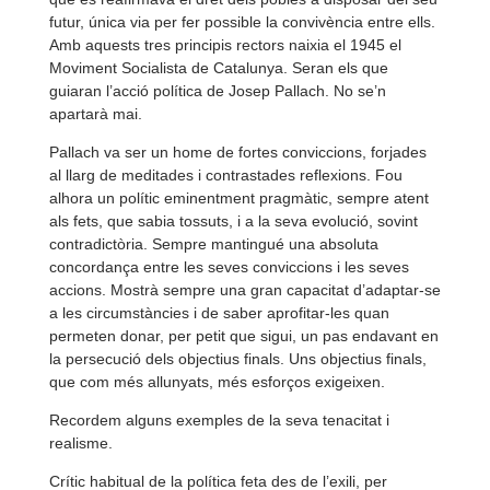
futur, única via per fer possible la convivència entre ells.
Amb aquests tres principis rectors naixia el 1945 el
Moviment Socialista de Catalunya. Seran els que
guiaran l’acció política de Josep Pallach. No se’n
apartarà mai.
Pallach va ser un home de fortes conviccions, forjades
al llarg de meditades i contrastades reflexions. Fou
alhora un polític eminentment pragmàtic, sempre atent
als fets, que sabia tossuts, i a la seva evolució, sovint
contradictòria. Sempre mantingué una absoluta
concordança entre les seves conviccions i les seves
accions. Mostrà sempre una gran capacitat d’adaptar-
se
a les circumstàncies i de saber aprofitar-
les quan
permeten donar, per petit que sigui, un pas endavant en
la persecució dels objectius finals. Uns objectius finals,
que com més allunyats, més esforços exigeixen.
Recordem alguns exemples de la seva tenacitat i
realisme.
Crític habitual de la política feta des de l’exili, per