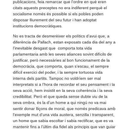
publicacions, feia remarcar que l’ordre en què eren
citats aquests preceptes no era indiferent perquè el
socialisme només és possible si els pobles poden
disposar lliurement del seu futur i han adoptat
institucions democràtiques.
No es tracta de desmerèixer els polítics d’avui que, a
diferència de Pallach, estan exposats cada dia del any a
l’inevitable desgast que comporta tota vida
parlamentaria amb les seves aliances sovint difícils de
justificar, però necessàries al bon funcionament de la
democràcia, que comporta, quan s’escau, el sempre
difícil exercici del poder, i la sempre tortuosa vida
interna dels partits. Tampoc no voldríem ser mal
interpretats si a l’hora de recordar el seu pensament i la
seva acció, hem insistit en la seva coherència i la seva
credibilitat. Però el que queda sense dubte viu de la
seva ombra, és la d’un home a qui ningú no va mai
sentir donar lliçons de moral, que només predicava amb
l’exemple mut d’una vida austera, senzilla i transparent,
un home que sabia escoltar i sabia rectificar, que es va
mantenir fins a l’últim dia fidel als principis que van guiar