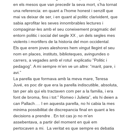
en els mesos que van precedir la seva mort, s’ha tornat
una referencia: en quant a l’home honest i senzill que
mai va deixar de ser, i en quant al politic clarivident, que
sabia aprofitar les seves innombrables lectures i
compaginar-
les amb el seu coneixement pragmatic del
entorn politic i social del segle XX , un dels segles mes
violents i mortifers de la historia del mon occidental.
Els que erem joves aleshores hem vingut llegint el seu
nom en places, instituts, biblioteques, avingundes o
carrers, a vegades amb el rotul explicatiu “Politic i
pedagog”. A mi sempre m’en ve un altre: “marit, pare, i
avi.”
La parella que formava amb la meva mare, Teresa
Juvé, es poc dir que era la parella indiscutible, absoluta,
tan per als qui els tractaven com per a la familia, i era
font de broma, fins i tot:” Romeo i Julieta”, els hi deien a
can Pallach…. I en aquesta parella, no hi cabia la mes
minima possibilitat de discrepancia final en quant a les
decisions a prendre . En tot cas jo no m’en
assebentava, a partir del moment en què em
pertocaven a mi. La veritat es que sempre es debatia