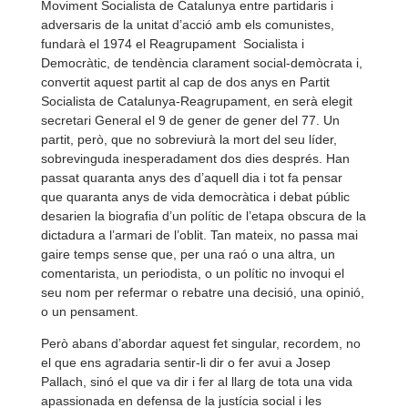
Moviment Socialista de Catalunya entre partidaris i
adversaris de la unitat d’acció amb els comunistes,
fundarà el 1974 el Reagrupament Socialista i
Democràtic, de tendència clarament social-
demòcrata i,
convertit aquest partit al cap de dos anys en Partit
Socialista de Catalunya-
Reagrupament, en serà elegit
secretari General el 9 de gener de gener del 77. Un
partit, però, que no sobreviurà la mort del seu líder,
sobrevinguda inesperadament dos dies després. Han
passat quaranta anys des d’aquell dia i tot fa pensar
que quaranta anys de vida democràtica i debat públic
desarien la biografia d’un polític de l’etapa obscura de la
dictadura a l’armari de l’oblit. Tan mateix, no passa mai
gaire temps sense que, per una raó o una altra, un
comentarista, un periodista, o un polític no invoqui el
seu nom per refermar o rebatre una decisió, una opinió,
o un pensament.
Però abans d’abordar aquest fet singular, recordem, no
el que ens agradaria sentir-
li dir o fer avui a Josep
Pallach, sinó el que va dir i fer al llarg de tota una vida
apassionada en defensa de la justícia social i les