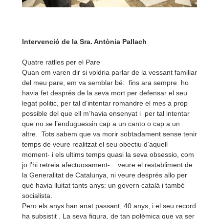
Intervenció de la Sra. Antònia Pallach
Quatre ratlles per el Pare
Quan em varen dir si voldria parlar de la vessant familiar
del meu pare, em va semblar bé: fins ara sempre ho
havia fet després de la seva mort per defensar el seu
legat politic, per tal d’intentar romandre el mes a prop
possible del que ell m’havia ensenyat i per tal intentar
que no se l’enduguessin cap a un canto o cap a un
altre. Tots sabem que va morir sobtadament sense tenir
temps de veure realitzat el seu obectiu d’aquell
moment-
i els ultims temps quasi la seva obsessio, com
jo l’hi retreia afectuosament-
: veure el restabliment de
la Generalitat de Catalunya, ni veure després allo per
què havia lluitat tants anys: un govern català i també
socialista.
Pero els anys han anat passant, 40 anys, i el seu record
ha subsistit . La seva figura, de tan polèmica que va ser