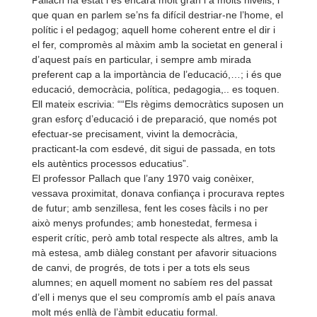
Pallach ha estat i és encara molt gran i a molts nivells; i
que quan en parlem se’ns fa difícil destriar-
ne l’home, el
polític i el pedagog; aquell home coherent entre el dir i
el fer, compromès al màxim amb la societat en general i
d’aquest país en particular, i sempre amb mirada
preferent cap a la importància de l’educació,…; i és que
educació, democràcia, política, pedagogia,.. es toquen.
Ell mateix escrivia: ““Els règims democràtics suposen un
gran esforç d’educació i de preparació, que només pot
efectuar-
se precisament, vivint la democràcia,
practicant-
la com esdevé, dit sigui de passada, en tots
els autèntics processos educatius”.
El professor Pallach que l’any 1970 vaig conèixer,
vessava proximitat, donava confiança i procurava reptes
de futur; amb senzillesa, fent les coses fàcils i no per
això menys profundes; amb honestedat, fermesa i
esperit crític, però amb total respecte als altres, amb la
mà estesa, amb diàleg constant per afavorir situacions
de canvi, de progrés, de tots i per a tots els seus
alumnes; en aquell moment no sabíem res del passat
d’ell i menys que el seu compromís amb el país anava
molt més enllà de l’àmbit educatiu formal.