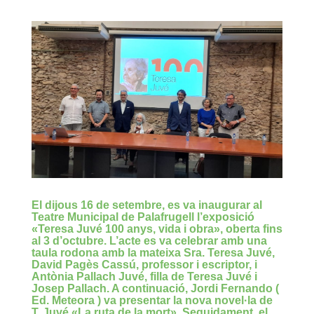
El dijous 16 de setembre, es va inaugurar al
Teatre Municipal de Palafrugell l’exposició
«Teresa Juvé 100 anys, vida i obra», oberta fins
al 3 d’octubre. L’acte es va celebrar amb una
taula rodona amb la mateixa Sra. Teresa Juvé,
David Pagès Cassú, professor i escriptor, i
Antònia Pallach Juvé, filla de Teresa Juvé i
Josep Pallach. A continuació, Jordi Fernando (
Ed. Meteora ) va presentar la nova novel·la de
T. Juvé «La ruta de la mort». Seguidament, el