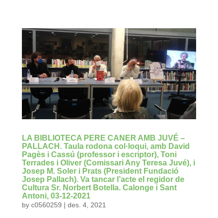
LA BIBLIOTECA PERE CANER AMB JUVÉ –
PALLACH. Taula rodona col·loqui, amb David
Pagès i Cassú (professor i escriptor), Toni
Terrades i Oliver (Comissari Any Teresa Juvé), i
Josep M. Soler i Prats (President Fundació
Josep Pallach). Va tancar l’acte el regidor de
Cultura Sr. Norbert Botella. Calonge i Sant
Antoni, 03-12-2021
by
c0560259
|
des. 4, 2021