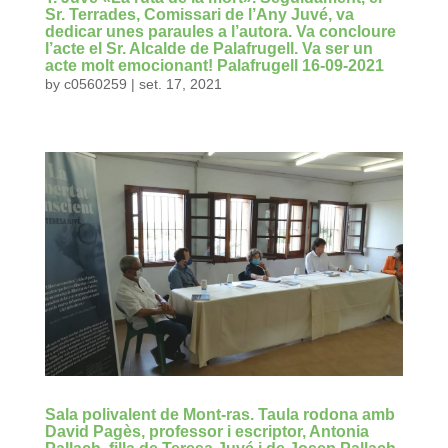
Sr. Terrades, Comissari de l’Any Juvé, va
dedicar unes paraules a l’autora. Va concloure
l’acte el Sr. Alcalde de Palafrugell. Va ser un
acte molt emocionant! Palafrugell 16-09-2021
by
c0560259
|
set. 17, 2021
Sala polivalent de Mont-ras. Taula rodona amb
David Pagès, professor i escriptor, Antonia