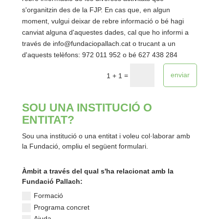
s'organitzin des de la FJP. En cas que, en algun
moment, vulgui deixar de rebre informació o bé hagi
canviat alguna d'aquestes dades, cal que ho informi a
través de info@fundaciopallach.cat o trucant a un
d'aquests telèfons: 972 011 952 o bé 627 438 284
enviar
=
1 + 1
SOU UNA INSTITUCIÓ O
ENTITAT?
Sou una institució o una entitat i voleu col·laborar amb
la Fundació, ompliu el següent formulari.
Àmbit a través del qual s'ha relacionat amb la
Fundació Pallach:
Formació
Programa concret
Ajuda