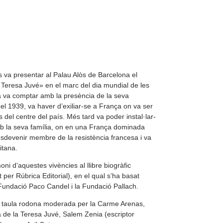
s va presentar al Palau Alòs de Barcelona el
 Teresa Juvé» en el marc del dia mundial de les
a va comptar amb la presència de la seva
el 1939, va haver d’exiliar-se a França on va ser
del centre del país. Més tard va poder instal·lar-
b la seva família, on en una França dominada
sdevenir membre de la resistència francesa i va
itana.
oni d’aquestes vivències al llibre biogràfic
t per Rúbrica Editorial), en el qual s’ha basat
 Fundació Paco Candel i la Fundació Pallach.
na taula rodona moderada per la Carme Arenas,
 de la Teresa Juvé, Salem Zenia (escriptor