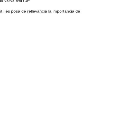
la xarxa Asil.Cat
t i es posà de rellevància la importància de