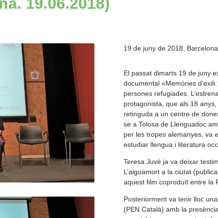
na. 19.06.2018)
19 de juny de 2018, Barcelona
El passat dimarts 19 de juny e
documental «Memòries d’exili:
persones refugiades. L’estren
protagonista, que als 18 anys, 
retinguda a un centre de dones 
se a Tolosa de Llenguadoc am
per les tropes alemanyes, va e
estudiar llengua i literatura occ
Teresa Juvé ja va deixar testim
L’aiguamort a la ciutat (publica
aquest film coproduït entre la
Posteriorment va tenir lloc u
(PEN Català) amb la presència