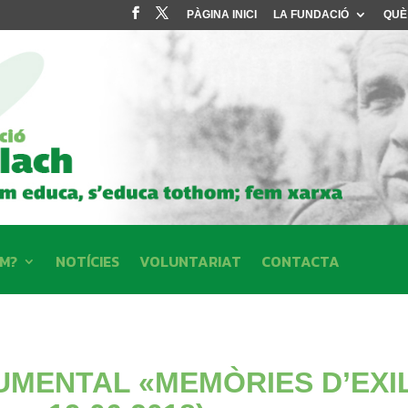
PÀGINA INICI
LA FUNDACIÓ
QUÈ
EM?
NOTÍCIES
VOLUNTARIAT
CONTACTA
MENTAL «MEMÒRIES D’EXIL