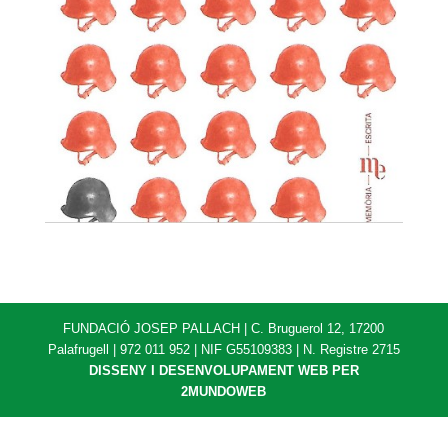
FUNDACIÓ JOSEP PALLACH | C. Bruguerol 12, 17200
Palafrugell | 972 011 952 | NIF G55109383 | N. Registre 2715
DISSENY I DESENVOLUPAMENT WEB PER
2MUNDOWEB