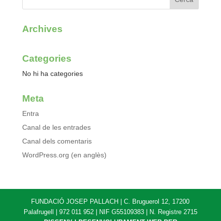
Archives
Categories
No hi ha categories
Meta
Entra
Canal de les entrades
Canal dels comentaris
WordPress.org (en anglès)
FUNDACIÓ JOSEP PALLACH | C. Bruguerol 12, 17200
Palafrugell | 972 011 952 | NIF G55109383 | N. Registre 2715