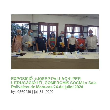
EXPOSICIÓ. «JOSEP PALLACH: PER
L’EDUCACIÓ I EL COMPROMÍS SOCIAL» Sala
Polivalent de Mont-ras 24 de juliol 2020
by
c0560259
|
jul. 31, 2020