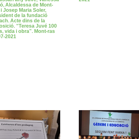
ró, Alcaldessa de Mont-
 i Josep Maria Soler,
sident de la fundació
ach. Acte dins de la
osició. “Teresa Juvé 100
, vida i obra”. Mont-ras
07-2021