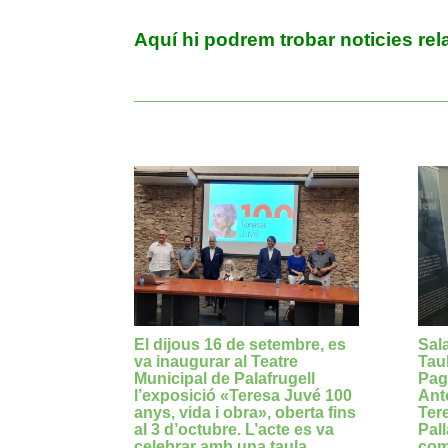
Aquí hi podrem trobar noticies rel
El dijous 16 de setembre, es
Sala
va inaugurar al Teatre
Tau
Municipal de Palafrugell
Pagè
l’exposició «Teresa Juvé 100
Anto
anys, vida i obra», oberta fins
Ter
al 3 d’octubre. L’acte es va
Pall
celebrar amb una taula
com