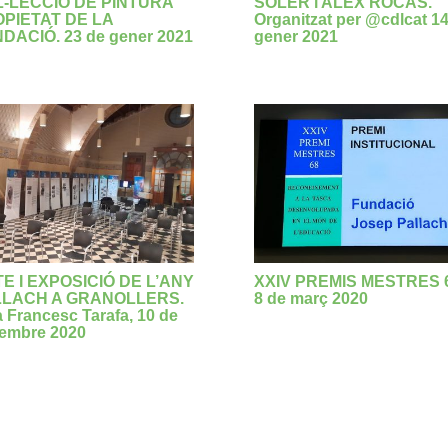
-LECCIÓ DE PINTURA
SOLER i ALEX ROCAS.
PIETAT DE LA
Organitzat per @cdlcat 1
DACIÓ. 23 de gener 2021
gener 2021
E I EXPOSICIÓ DE L’ANY
XXIV PREMIS MESTRES 6
LLACH A GRANOLLERS.
8 de març 2020
a Francesc Tarafa, 10 de
embre 2020