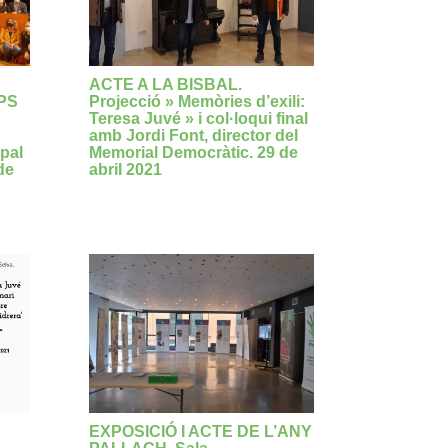
ACTE A LA BISBAL.
PS
Projecció » Memòries d’exili:
Teresa Juvé » i col·loqui final
amb Jordi Font, director del
pal
Memorial Democràtic. 29 de
de
abril 2021
EXPOSICIÓ I ACTE DE L’ANY