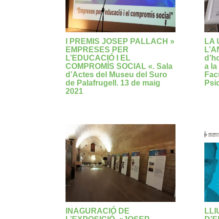
I PREMIS JOSEP PALLACH »
LA 
EMPRESES PER
L’A
L’EDUCACIÓ I EL
d’h
COMPROMÍS SOCIAL «. Sala
a la
d’Actes del Museu del Suro
Fac
de Palafrugell. 13 de maig
Psi
2021
INAGURACIÓ DE
LLI