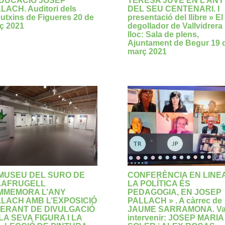
EDUCACIÓ JOSEP
TERESA JUVÉ EN L’ANY
LACH. Auditori dels
DEL SEU CENTENARI. I
utxins de Figueres 20 de
presentació del llibre » El
ç 2021
degollador de Vallvidrera
lloc: Sala de plens,
Ajuntament de Begur 19 
març 2021
MUSEU DEL SURO DE
CONFERÈNCIA EN LINEA
LAFRUGELL
LA POLÍTICA ÉS
MMEMORA L’ANY
PEDAGOGIA, EN JOSEP
LACH AMB L’EXPOSICIÓ
PALLACH » . A càrrec de
NERANT DE DIVULGACIÓ
JAUME SARRAMONA. V
LA SEVA FIGURA I LA
intervenir: JOSEP MARIA