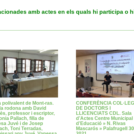
acionades amb actes en els quals hi participa o hi
 polivalent de Mont-ras.
CONFERÈNCIA COL·LEG
la rodona amb David
DE DOCTORS I
s, professor i escriptor,
LLICENCIATS CDL. Sala
nia Pallach, filla de
d’Actes Centre Municipal
esa Juvé i de Josep
d’Educació » N. Rivas
ach, Toni Terradas,
Mascarós » Palafrugell 30
issari any Juvé, Vanessa
2021