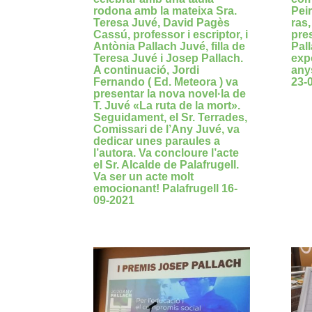
rodona amb la mateixa Sra.
Pei
Teresa Juvé, David Pagès
ras,
Cassú, professor i escriptor, i
pre
Antònia Pallach Juvé, filla de
Pall
Teresa Juvé i Josep Pallach.
exp
A continuació, Jordi
anys
Fernando ( Ed. Meteora ) va
23-
presentar la nova novel·la de
T. Juvé «La ruta de la mort».
Seguidament, el Sr. Terrades,
Comissari de l’Any Juvé, va
dedicar unes paraules a
l’autora. Va concloure l’acte
el Sr. Alcalde de Palafrugell.
Va ser un acte molt
emocionant! Palafrugell 16-
09-2021