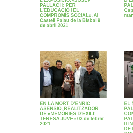
L’EXPOSICIÓ. «JOSEP
D’
PALLACH: PER
PAL
L’EDUCACIÓ I EL
Cap
COMPROMÍS SOCIAL». Al
mar
Castell Palau de la Bisbal 9
de abril 2021
EN LA MORT D’ENRIC
EL 
ASENSIO, REALITZADOR
PA
DE «MEMÒRIES D’EXILI:
CO
TERESA JUVÉ» 03 de febrer
PAL
2021
ITI
DE 