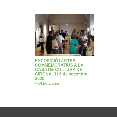
EXPOSICIÓ I ACTES
COMMEMORATIUS A LA
CASA DE CULTURA DE
GIRONA. 3 i 6 de setembre
2020
« Older Entries